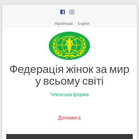
Skip
to
content
Українська
English
Федерація жінок за мир
у всьому світі
Членська форма
Допомога